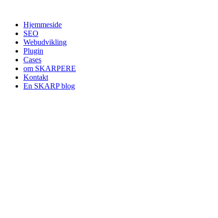
Videre
til
Hjemmeside
indhold
SEO
Webudvikling
Plugin
Cases
om SKARPERE
Kontakt
En SKARP blog