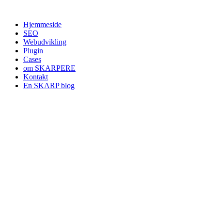
Videre
til
Hjemmeside
indhold
SEO
Webudvikling
Plugin
Cases
om SKARPERE
Kontakt
En SKARP blog