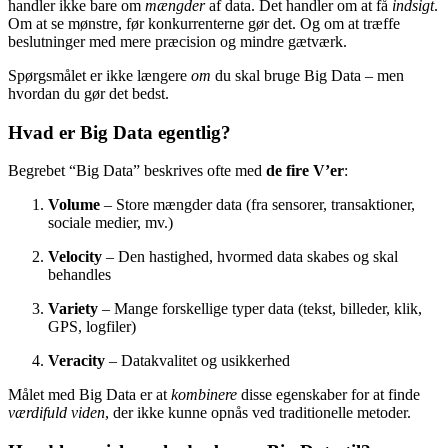
handler ikke bare om
mængder
af data. Det handler om at få
indsigt
.
Om at se mønstre, før konkurrenterne gør det. Og om at træffe
beslutninger med mere præcision og mindre gætværk.
Spørgsmålet er ikke længere
om
du skal bruge Big Data – men
hvordan du gør det bedst.
Hvad er Big Data egentlig?
Begrebet “Big Data” beskrives ofte med
de fire V’er
:
Volume
– Store mængder data (fra sensorer, transaktioner,
sociale medier, mv.)
Velocity
– Den hastighed, hvormed data skabes og skal
behandles
Variety
– Mange forskellige typer data (tekst, billeder, klik,
GPS, logfiler)
Veracity
– Datakvalitet og usikkerhed
Målet med Big Data er at
kombinere
disse egenskaber for at finde
værdifuld viden
, der ikke kunne opnås ved traditionelle metoder.