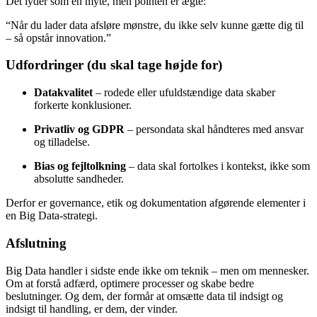
Det lyder som en myte, men pointen er ægte:
“Når du lader data afsløre mønstre, du ikke selv kunne gætte dig til
– så opstår innovation.”
Udfordringer (du skal tage højde for)
Datakvalitet
– rodede eller ufuldstændige data skaber
forkerte konklusioner.
Privatliv og GDPR
– persondata skal håndteres med ansvar
og tilladelse.
Bias og fejltolkning
– data skal fortolkes i kontekst, ikke som
absolutte sandheder.
Derfor er governance, etik og dokumentation afgørende elementer i
en Big Data-strategi.
Afslutning
Big Data handler i sidste ende ikke om teknik – men om mennesker.
Om at forstå adfærd, optimere processer og skabe bedre
beslutninger. Og dem, der formår at omsætte data til indsigt og
indsigt til handling, er dem, der vinder.