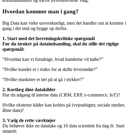
kommunikation og træffe
fremtidsrettede
valg.
Hvordan kommer man i gang?
Big Data kan virke uoverskueligt, men det handler om at komme i
gang i det små og bygge op derfra.
1. Start med det forretningskritiske spørgsmål
Før du tænker på dataindsamling, skal du stille det rigtige
spørgsmål:
“Hvordan kan vi forudsige, hvad kunderne vil købe?”
“Hvilke kunder er i risiko for at skifte leverandør?”
“Hvilke maskiner er tæt på at gå i stykker?”
2. Kortlæg dine datakilder
Har du adgang til interne data (CRM, ERP, e-commerce, IoT)?
Hvilke eksterne kilder kan kobles på (vejrudsigter, sociale medier,
åbne data)?
3. Vælg de rette værktøjer
Du behøver ikke en datalake og 10 data scientists fra dag ét. Start
simpelt: