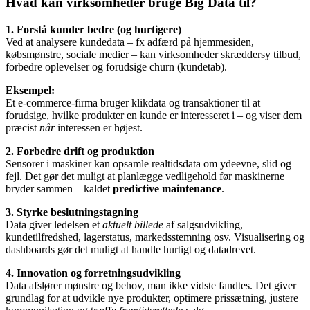
Hvad kan virksomheder bruge Big Data til?
1. Forstå kunder bedre (og hurtigere)
Ved at analysere kundedata – fx adfærd på hjemmesiden,
købsmønstre, sociale medier – kan virksomheder skræddersy tilbud,
forbedre oplevelser og forudsige churn (kundetab).
Eksempel:
Et e-commerce-firma bruger klikdata og transaktioner til at
forudsige, hvilke produkter en kunde er interesseret i – og viser dem
præcist
når
interessen er højest.
2. Forbedre drift og produktion
Sensorer i maskiner kan opsamle realtidsdata om ydeevne, slid og
fejl. Det gør det muligt at planlægge vedligehold før maskinerne
bryder sammen – kaldet
predictive maintenance
.
3. Styrke beslutningstagning
Data giver ledelsen et
aktuelt billede
af salgsudvikling,
kundetilfredshed, lagerstatus, markedsstemning osv. Visualisering og
dashboards gør det muligt at handle hurtigt og datadrevet.
4. Innovation og forretningsudvikling
Data afslører mønstre og behov, man ikke vidste fandtes. Det giver
grundlag for at udvikle nye produkter, optimere prissætning, justere