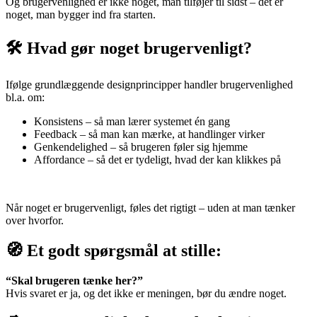
Og brugervenlighed er ikke noget, man tilføjer til sidst – det er
noget, man bygger ind fra starten.
🛠 Hvad gør noget brugervenligt?
Ifølge grundlæggende designprincipper handler brugervenlighed
bl.a. om:
Konsistens – så man lærer systemet én gang
Feedback – så man kan mærke, at handlinger virker
Genkendelighed – så brugeren føler sig hjemme
Affordance – så det er tydeligt, hvad der kan klikkes på
Når noget er brugervenligt, føles det rigtigt – uden at man tænker
over hvorfor.
🧭 Et godt spørgsmål at stille:
“Skal brugeren tænke her?”
Hvis svaret er ja, og det ikke er meningen, bør du ændre noget.