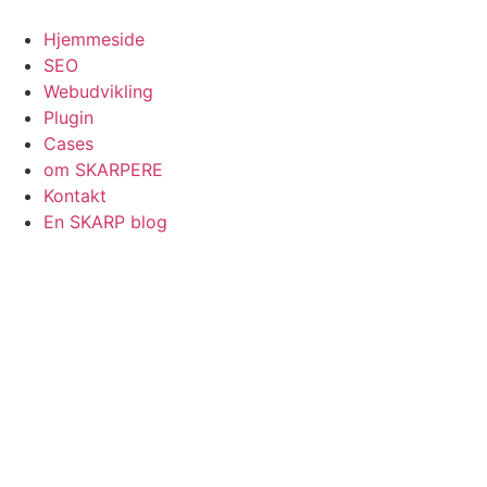
Videre
til
Hjemmeside
indhold
SEO
Webudvikling
Plugin
Cases
om SKARPERE
Kontakt
En SKARP blog