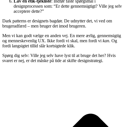
Lav en etik-tjekliste
: Indfør faste spørgsmål i
designprocessen som: “Er dette gennemsigtigt? Ville jeg selv
acceptere dette?”
Dark patterns er designets bagdør. De udnytter det, vi ved om
brugeradfærd – men bruger det imod brugeren.
Men vi kan godt vælge en anden vej. En mere ærlig, gennemsigtig
og menneskevenlig UX. Ikke fordi vi skal, men fordi vi
kan
. Og
fordi langsigtet tillid slår kortsigtede klik.
Spørg dig selv: Ville jeg selv have lyst til at bruge det her? Hvis
svaret er nej, er det måske på tide at skifte designstrategi.